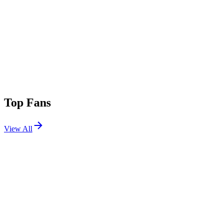
Top Fans
View All
Shows
View All
Sets