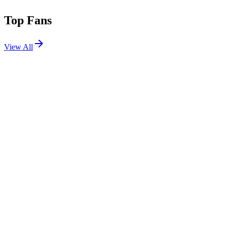
Top Fans
View All
Shows
View All
Sets
View All
Tours
View All
Supporting